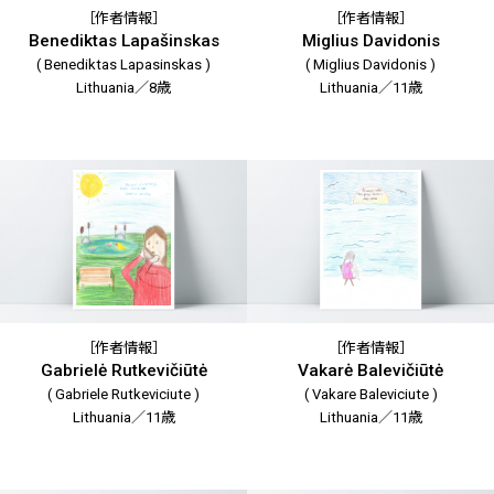
［作者情報］
［作者情報］
Benediktas Lapašinskas
Miglius Davidonis
( Benediktas Lapasinskas )
( Miglius Davidonis )
Lithuania／8歳
Lithuania／11歳
［作者情報］
［作者情報］
Gabrielė Rutkevičiūtė
Vakarė Balevičiūtė
( Gabriele Rutkeviciute )
( Vakare Baleviciute )
Lithuania／11歳
Lithuania／11歳