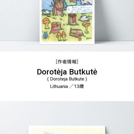
［作者情報］
Dorotėja Butkutė
( Doroteja Butkute )
Lithuania ／13歳