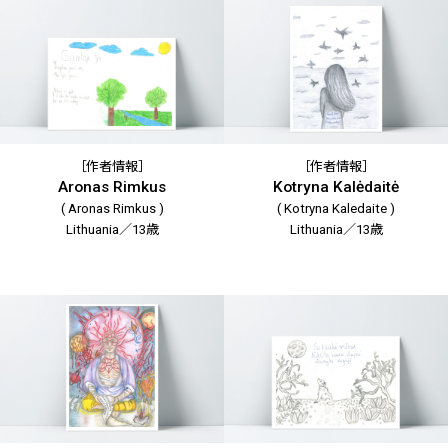
［作者情報］
［作者情報］
Aronas Rimkus
Kotryna Kalėdaitė
( Aronas Rimkus )
( Kotryna Kaledaite )
Lithuania／13歳
Lithuania／13歳