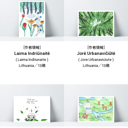
［作者情報］
［作者情報］
Laima Indriūnaitė
Jorė Urbanavičiūtė
( Laima Indriunaite )
( Jore Urbanaviciute )
Lithuania／13歳
Lithuania／13歳