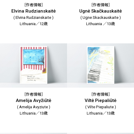
［作者情報］
［作者情報］
Elvina Rudzianskaitė
Ugnė Skačkauskaitė
( Elvina Rudzianskaite )
( Ugne Skackauskaite )
Lithuania／12歳
Lithuania ／13歳
［作者情報］
［作者情報］
Amelija Avyžiūtė
Viltė Piepaliūtė
( Amelija Avyziute )
( Vilte Piepaliute )
Lithuania／13歳
Lithuania／13歳