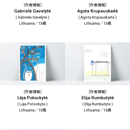
［作者情報］
［作者情報］
Gabrielė Gavelytė
Agota Krupauskaitė
( Gabriele Gavelyte )
( Agota Krupauskaite )
Lithuania／13歳
Lithuania／13歳
［作者情報］
［作者情報］
Lėja Potockytė
Elija Rumbutytė
( Leja Potockyte )
( Elija Rumbutyte )
Lithuania／13歳
Lithuania／13歳