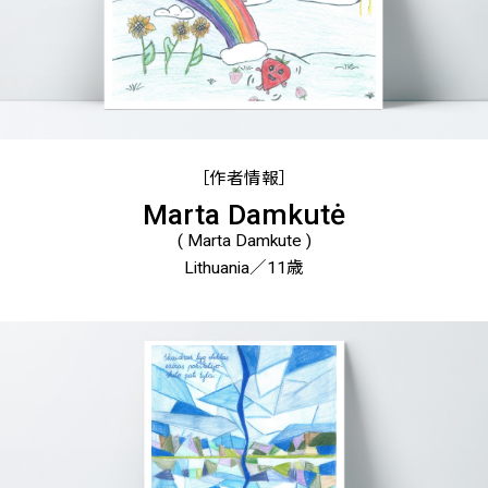
［作者情報］
Marta Damkutė
( Marta Damkute )
Lithuania／11歳