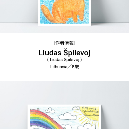
［作者情報］
Liudas Špilevoj
( Liudas Spilevoj )
Lithuania／8歳