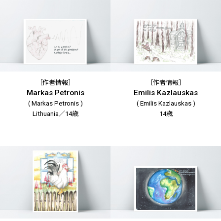
［作者情報］
［作者情報］
Markas Petronis
Emilis Kazlauskas
( Markas Petronis )
( Emilis Kazlauskas )
Lithuania／14歳
14歳