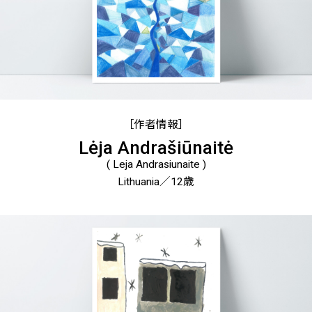
［作者情報］
Lėja Andrašiūnaitė
( Leja Andrasiunaite )
Lithuania／12歳