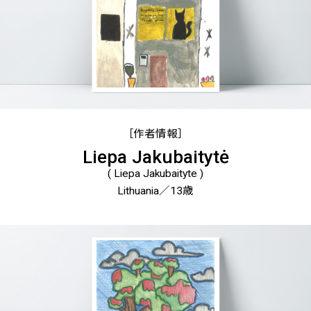
［作者情報］
Liepa Jakubaitytė
( Liepa Jakubaityte )
Lithuania／13歳