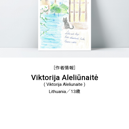
［作者情報］
Viktorija Aleliūnaitė
( Viktorija Aleliunaite )
Lithuania／13歳