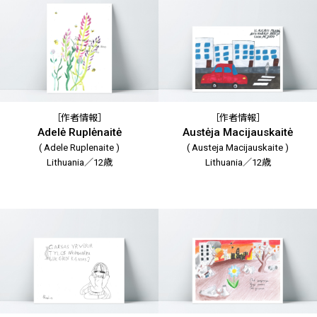
［作者情報］
［作者情報］
Adelė Ruplėnaitė
Austėja Macijauskaitė
( Adele Ruplenaite )
( Austeja Macijauskaite )
Lithuania／12歳
Lithuania／12歳