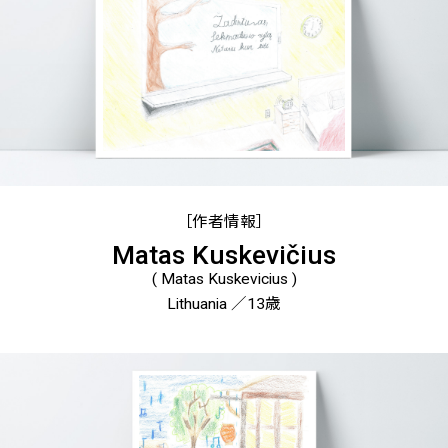
［作者情報］
Matas Kuskevičius
( Matas Kuskevicius )
Lithuania ／13歳