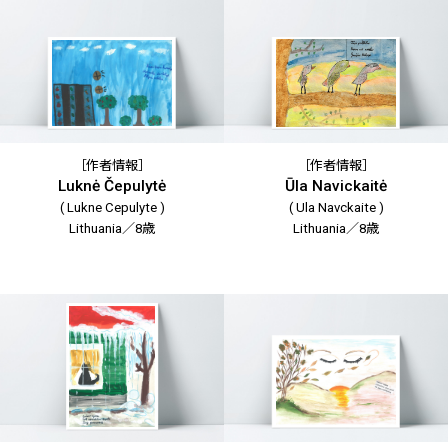
［作者情報］
［作者情報］
Luknė Čepulytė
Ūla Navickaitė
( Lukne Cepulyte )
( Ula Navckaite )
Lithuania／8歳
Lithuania／8歳