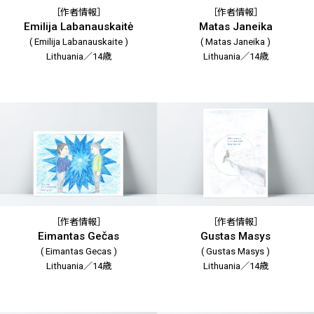
［作者情報］
［作者情報］
Emilija Labanauskaitė
Matas Janeika
( Emilija Labanauskaite )
( Matas Janeika )
Lithuania／14歳
Lithuania／14歳
［作者情報］
［作者情報］
Eimantas Gečas
Gustas Masys
( Eimantas Gecas )
( Gustas Masys )
Lithuania／14歳
Lithuania／14歳