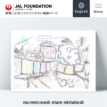
English
Menu
nsɛmmɔnedi ntam nkitahodi