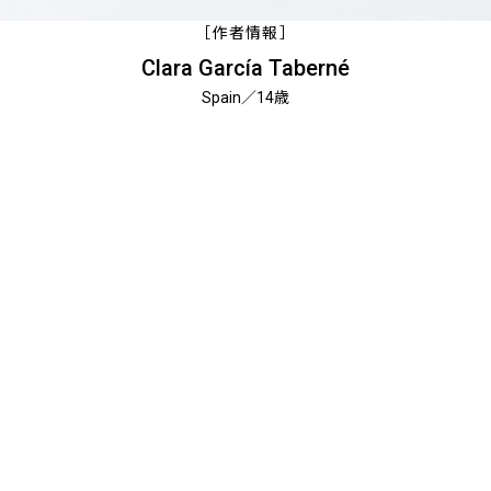
［作者情報］
Clara García Taberné
Spain／14歳