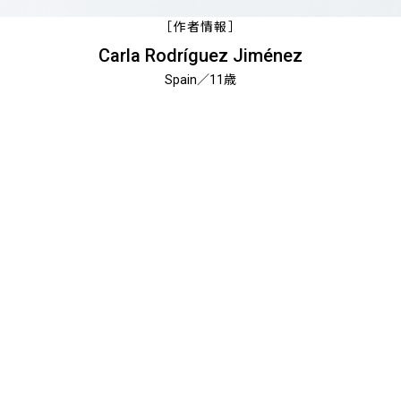
［作者情報］
Carla Rodríguez Jiménez
Spain／11歳