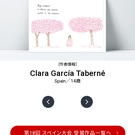
［作者情報］
Clara García Taberné
Spain／14歳
第18回 スペイン大会 受賞作品一覧へ