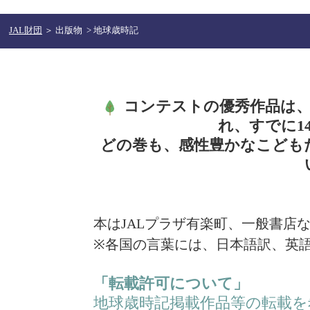
JAL財団
＞
出版物
>
地球歳時記
コンテストの優秀作品は
れ、すでに1
どの巻も、感性豊かなこども
本はJALプラザ有楽町、一般書店
※各国の言葉には、日本語訳、英
「転載許可について」
地球歳時記掲載作品等の転載