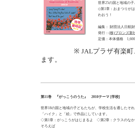
世界25の国と地域の
◇第1章：おまつりが
わおう！
編集： 財団法人日航
発行：
(株)ブロンズ新
定価：本体価格 1,60
※ JALプラザ有楽町、
ます。
第11巻 『がっこうのうた』 2010テーマ [学校]
世界18の国と地域の子どもたちが、学校生活を通したそ
「ハイク」と「絵」で作品にしています。
◇第1章：がっこうがはじまるよ ◇第2章：クラスのなか
そろえば