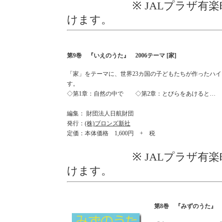
※ JALプラザ有楽町、
けます。
第9巻 『いえのうた』 2006テーマ [家]
「家」をテーマに、世界23カ国の子どもたちが作ったハ
す。
◇第1章：自然の中で ◇第2章：とびらをあけると…
編集： 財団法人日航財団
発行：
(株)ブロンズ新社
定価：本体価格 1,600円 + 税
※ JALプラザ有楽町、
けます。
第8巻 『みずのうた』 2