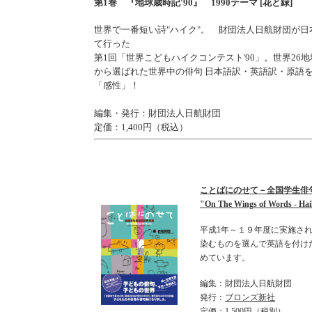
第1巻 『地球歳時記'90』 1990テーマ [花と緑]
世界で一番短い詩"ハイク"。 財団法人日航財団が
て行った
第1回「世界こどもハイクコンテスト'90」。世界26地
から選ばれた世界中の俳句 日本語訳・英語訳・原語を
「感性」！
編集・発行：財団法人日航財団
定価：1,400円（税込）
ことばにのせて－全国学生俳
"On The Wings of Words - Ha
平成1年～１９年度に実施さ
染むものを選んで英語を付け
めています。
編集：財団法人日航財団
発行：
ブロンズ新社
定価：1,500円（税別）