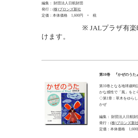
編集： 財団法人日航財団
発行：
(株)ブロンズ新社
定価：本体価格 1,600円 + 税
※ JALプラザ有楽町、
けます。
第10巻 『かぜのうた』 
第10巻となる地球歳時
かな感性で「風」をと
◇第1章：草木をゆら
かぜ
編集： 財団法人日航
発行：
(株)ブロンズ新
定価：本体価格 1,60