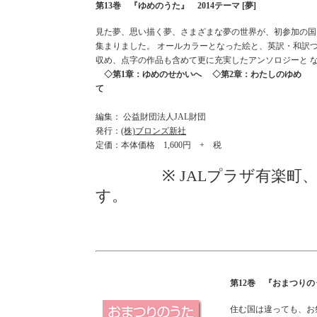
第13巻 『ゆめのうた』 2014テーマ [夢]
見た夢、思い描く夢、さまざまな夢の世界が、初参加の国
集まりました。 オールカラーとなった絵と、英訳・和訳
収め、点字の作品も含めて更に充実したアンソロジー
◇第1章：ゆめのせかいへ ◇第2章：わたしのゆめ 
て
編集： 公益財団法人JAL財団
発行：
(株)ブロンズ新社
定価：本体価格 1,600円 + 税
※ JALプラザ有楽町、
す。
第12巻 『おまつりのう
住む国は違っても、お