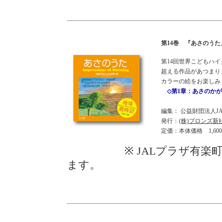
第14巻 『あさのうた』 
第14回世界こどもハイク
超える作品があつまり
カラーの絵をお楽しみ
◇第1章：あさのかが
編集： 公益財団法人
発行：
(株)ブロンズ新
定価：本体価格 1,60
※ JALプラザ有楽町、
ます。