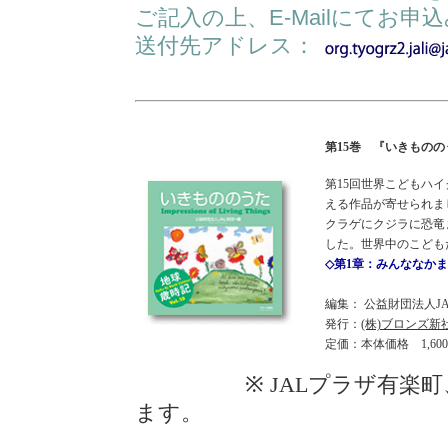
ご記入の上、E-Mailにてお申
送付先アドレス：
第15巻 『いきものの
第15回世界こどもハイク
える作品が寄せられま
クラゲにクジラに恐竜
した。世界中のこども
◇第1章：みんななか
編集： 公益財団法人
発行：
(株)ブロンズ新
定価：本体価格 1,60
※ JALプラザ有楽町、
ます。