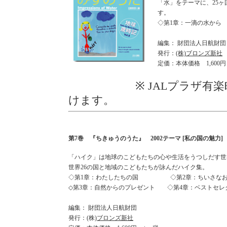
「水」をテーマに、25
す。
◇第1章：一滴の水から
編集： 財団法人日航財団
発行：
(株)ブロンズ新社
定価：本体価格 1,600
※ JALプラザ有楽町、
けます。
第7巻 『ちきゅうのうた』 2002テーマ [私の国の魅力]
「ハイク」は地球のこどもたちの心や生活をうつしだす世
世界26の国と地域のこどもたちが詠んだハイク集。
◇第1章：わたしたちの国 ◇第2章：ちいさなお
◇第3章：自然からのプレゼント ◇第4章：ベストセレクシ
編集： 財団法人日航財団
発行：(株)
ブロンズ新社