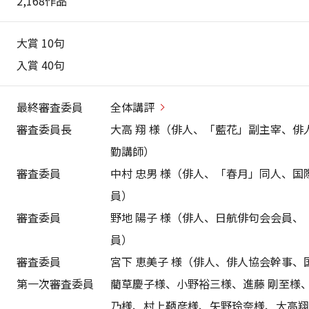
2,168作品
大賞 10句
入賞 40句
最終審査委員
全体講評
審査委員長
大高 翔 様（俳人、「藍花」副主宰、
勤講師）
審査委員
中村 忠男 様（俳人、「春月」同人、
員）
審査委員
野地 陽子 様（俳人、日航俳句会会員
員）
審査委員
宮下 恵美子 様（俳人、俳人協会幹事
第一次審査委員
藺草慶子様、小野裕三様、進藤 剛至様
乃様、村上鞆彦様、矢野玲奈様、大高翔