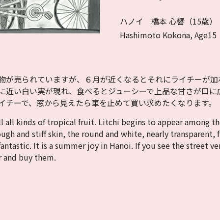
ハノイ 橋本 心響（15歳）
Hashimoto Kokona, Age15
物が売られていますが、６月が近くなるとそれにライチーが加
に近い白い実が現れ、食べるとジューシーで上品な甘さが口に
イチーで、窓から見えたら車を止めて買い求めたくなります。
l all kinds of tropical fruit. Litchi begins to appear among 
ugh and stiff skin, the round and white, nearly transparent, f
fantastic. It is a summer joy in Hanoi. If you see the street 
ar and buy them.