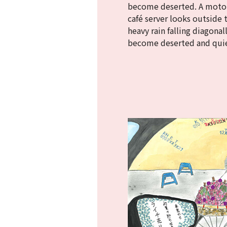
become deserted. A motorcy
café server looks outside t
heavy rain falling diagona
become deserted and quiet