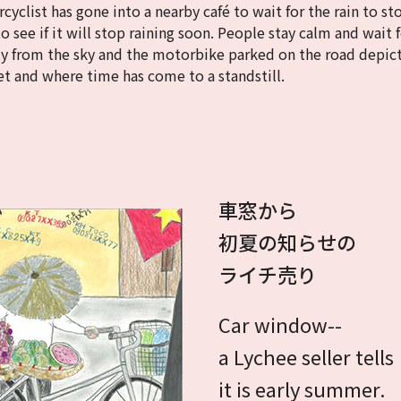
clist has gone into a nearby café to wait for the rain to sto
o see if it will stop raining soon. People stay calm and wait 
lly from the sky and the motorbike parked on the road depic
 and where time has come to a standstill.
車窓から
初夏の知らせの
ライチ売り
Car window--
a Lychee seller tells
it is early summer.