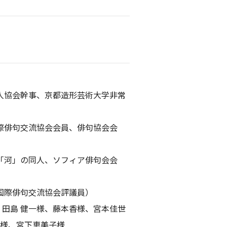
俳人協会幹事、京都造形芸術大学非常
国際俳句交流協会会員、俳句協会会
、「河」の同人、ソフィア俳句会会
、国際俳句交流協会評議員）
、田島 健一様、藤本香様、宮本佳世
様、宮下恵美子様