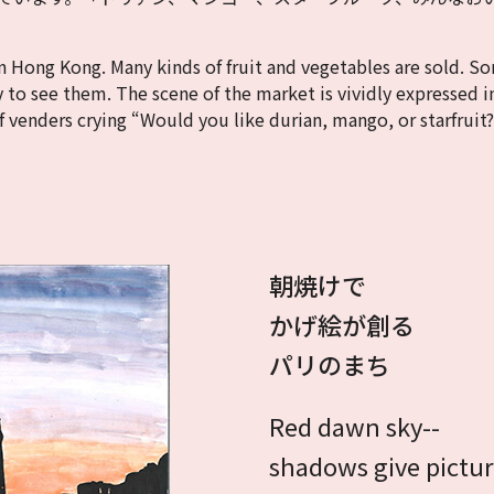
in Hong Kong. Many kinds of fruit and vegetables are sold. S
ly to see them. The scene of the market is vividly expressed i
f venders crying “Would you like durian, mango, or starfruit?
朝焼けで
かげ絵が創る
パリのまち
Red dawn sky--
shadows give pictur