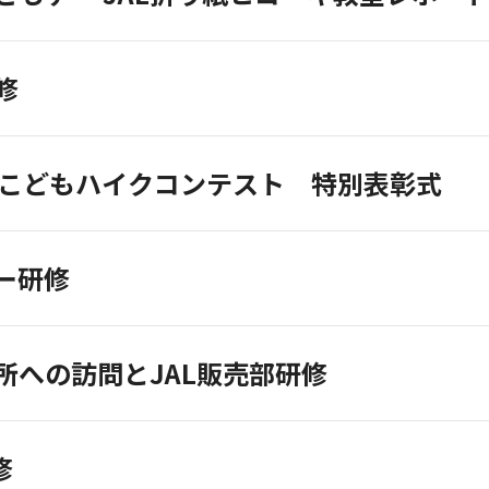
修
界こどもハイクコンテスト 特別表彰式
ー研修
所への訪問とJAL販売部研修
修